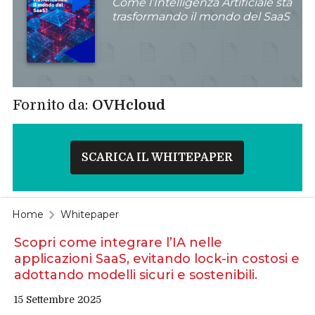
Come l’Intelligenza Artificiale sta
trasformando il mondo del SaaS
Fornito da:
OVHcloud
SCARICA IL WHITEPAPER
Home
Whitepaper
Scopri come integrare l’IA nelle
applicazioni SaaS, evitando lock-in costosi e
adottando modelli sicuri e sostenibili.
15 Settembre 2025