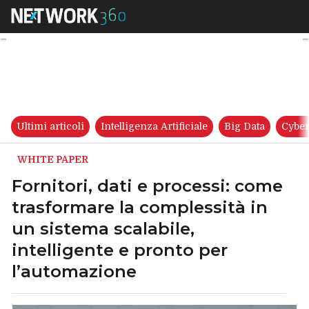
Fornitori, dati e processi: co
Ultimi articoli
Intelligenza Artificiale
Big Data
Cyber
WHITE PAPER
Fornitori, dati e processi: come
trasformare la complessità in
un sistema scalabile,
intelligente e pronto per
l’automazione