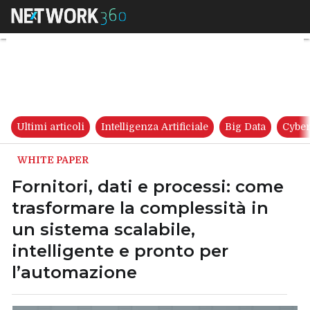
Fornitori, dati e processi: co
Ultimi articoli
Intelligenza Artificiale
Big Data
Cyber
WHITE PAPER
Fornitori, dati e processi: come
trasformare la complessità in
un sistema scalabile,
intelligente e pronto per
l’automazione