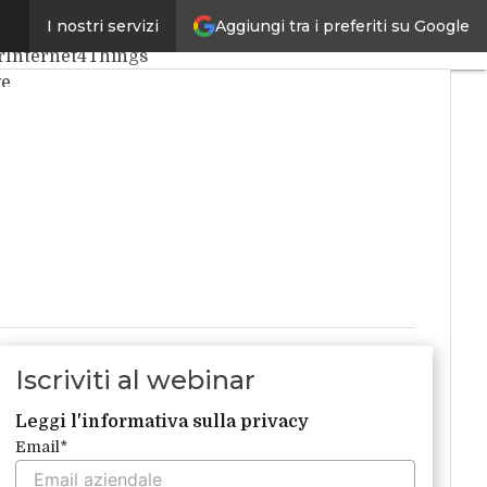
Aggiungi tra i preferiti su Google
I nostri servizi
 Artificiale
Big Data
r
Internet4Things
ve
i
Iscriviti al webinar
Leggi l'informativa sulla privacy
Email
*