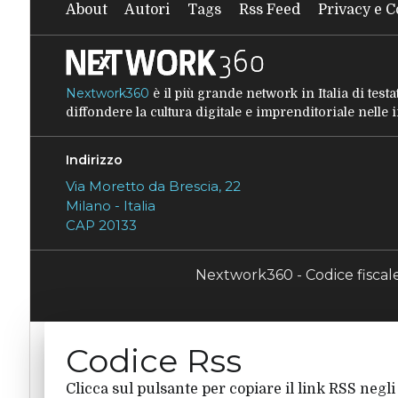
About
Autori
Tags
Rss Feed
Privacy e C
Nextwork360
è il più grande network in Italia di tes
diffondere la cultura digitale e imprenditoriale nelle
Indirizzo
Via Moretto da Brescia, 22
Milano - Italia
CAP 20133
Nextwork360 - Codice fisca
Codice Rss
Clicca sul pulsante per copiare il link RSS negli