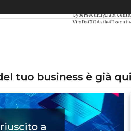
uro del tuo business è già qui
Ultimi articoli
Intelligenza
Cybersecurity
Data Cente
VitaDaCIO
Agile4Executi
 del tuo business è già qu
riuscito a