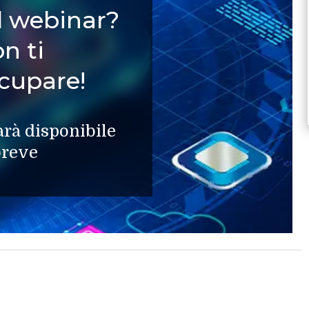
il webinar?
n ti
cupare!
arà disponibile
breve