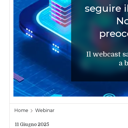
seguire 
No
preoc
Il webcast s
a 
Home
Webinar
11 Giugno 2025