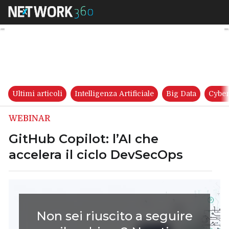
GitHub Copilot: l’AI che accel
Ultimi articoli
Intelligenza Artificiale
Big Data
Cyber
WEBINAR
GitHub Copilot: l’AI che
accelera il ciclo DevSecOps
Non sei riuscito a seguire