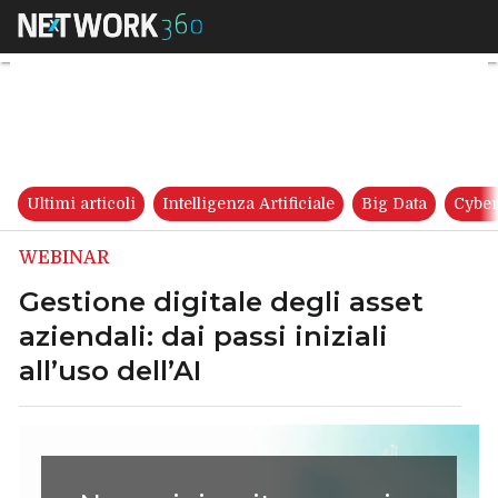
Gestione digitale degli asset az
Ultimi articoli
Intelligenza Artificiale
Big Data
Cyber
WEBINAR
Gestione digitale degli asset
aziendali: dai passi iniziali
all’uso dell’AI