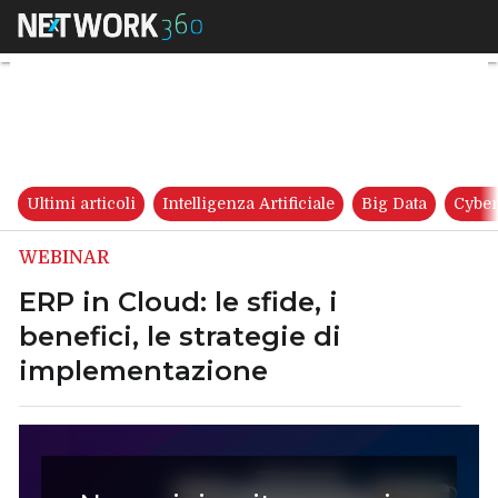
ERP in Cloud: le sfide, i benef
Ultimi articoli
Intelligenza Artificiale
Big Data
Cyber
WEBINAR
ERP in Cloud: le sfide, i
benefici, le strategie di
implementazione