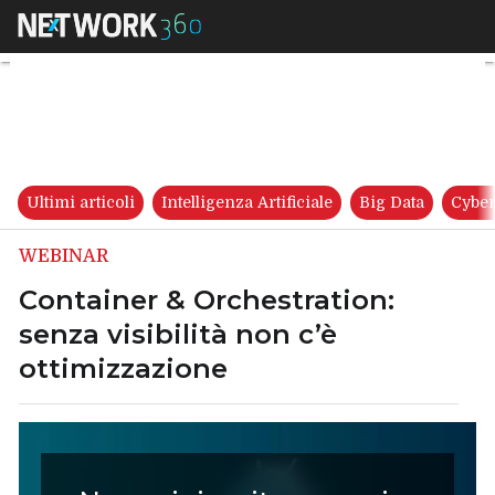
Container & Orchestration: sen
Ultimi articoli
Intelligenza Artificiale
Big Data
Cyber
WEBINAR
Container & Orchestration:
senza visibilità non c’è
ottimizzazione