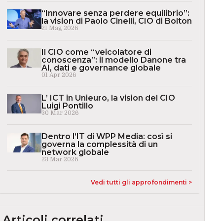
“Innovare senza perdere equilibrio”:
la vision di Paolo Cinelli, CIO di Bolton
21 Mag 2026
Il CIO come “veicolatore di
conoscenza”: il modello Danone tra
AI, dati e governance globale
01 Apr 2026
L’ ICT in Unieuro, la vision del CIO
Luigi Pontillo
30 Mar 2026
Dentro l’IT di WPP Media: così si
governa la complessità di un
network globale
23 Mar 2026
Vedi tutti gli approfondimenti >
Articoli correlati