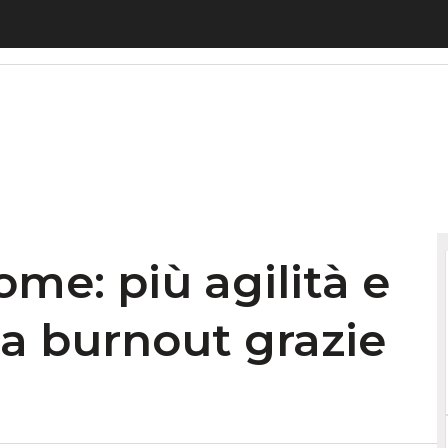
 più agilità e produttività senza burnout grazie
e: più agilità e
za burnout grazie