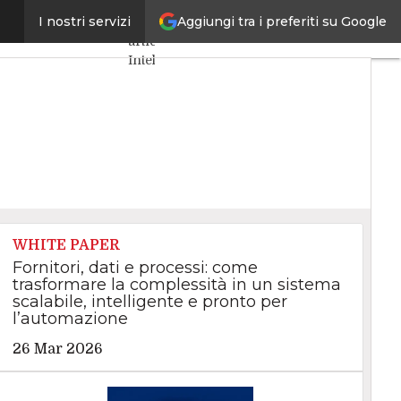
Aggiungi tra i preferiti su Google
 all’automazione
I nostri servizi
Ultimi
articoli
Intelligenza
Artificiale
Big
Data
Cybersecurity
Data
Center
Internet4Things
VitaDaCIO
Agile4Executive
WHITE PAPER
Fornitori, dati e processi: come
trasformare la complessità in un sistema
scalabile, intelligente e pronto per
l’automazione
26 Mar 2026