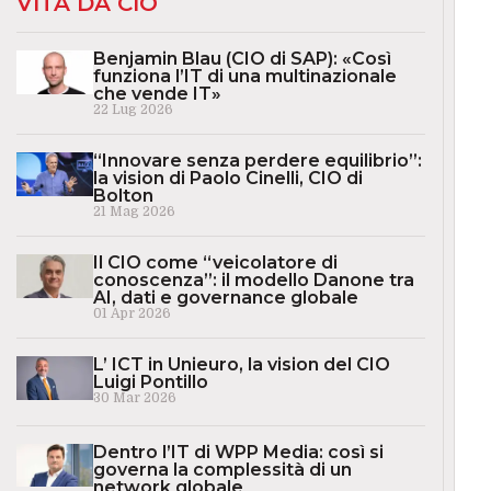
VITA DA CIO
Benjamin Blau (CIO di SAP): «Così
funziona l’IT di una multinazionale
che vende IT»
22 Lug 2026
“Innovare senza perdere equilibrio”:
la vision di Paolo Cinelli, CIO di
Bolton
21 Mag 2026
Il CIO come “veicolatore di
conoscenza”: il modello Danone tra
AI, dati e governance globale
01 Apr 2026
L’ ICT in Unieuro, la vision del CIO
Luigi Pontillo
30 Mar 2026
Dentro l’IT di WPP Media: così si
governa la complessità di un
network globale