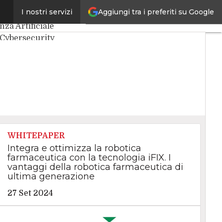
Aggiungi tra i preferiti su Google
I nostri servizi
ticoli
nza Artificiale
Cybersecurity
nter
Internet4Things
IO
Agile4Executive
WHITEPAPER
Integra e ottimizza la robotica
farmaceutica con la tecnologia iFIX. I
vantaggi della robotica farmaceutica di
ultima generazione
27 Set 2024