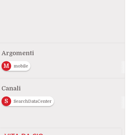
Argomenti
M
mobile
Canali
S
SearchDataCenter