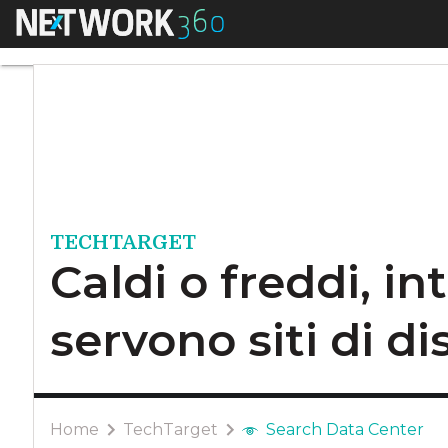
Menu
Caldi o freddi, inte
TECHTARGET
Caldi o freddi, i
servono siti di d
Home
TechTarget
Search Data Center