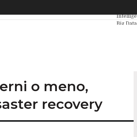
rni o meno, servono siti di disaster recovery
Ultimi ar
Intellige
Big Data
Data Ce
VitaDaC
nterni o meno,
isaster recovery