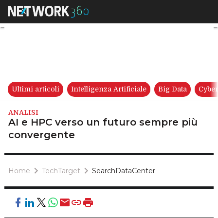
AI e HPC verso un futuro sem
Ultimi articoli
Intelligenza Artificiale
Big Data
Cyber
ANALISI
AI e HPC verso un futuro sempre più
convergente
Home
TechTarget
SearchDataCenter