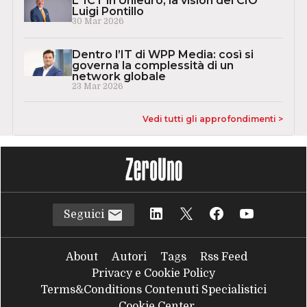
L’ ICT in Unieuro, la vision del CIO
Luigi Pontillo
30 Mar 2026
Dentro l’IT di WPP Media: così si
governa la complessità di un
network globale
23 Mar 2026
Vedi tutti gli approfondimenti >
Seguici
About
Autori
Tags
Rss Feed
Privacy e Cookie Policy
Terms&Conditions Contenuti Specialistici
Cookie Center