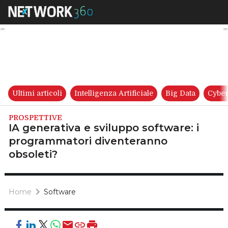
IA generativa e sviluppo soft
Ultimi articoli
Intelligenza Artificiale
Big Data
Cyber
PROSPETTIVE
IA generativa e sviluppo software: i
programmatori diventeranno
obsoleti?
Home
Software