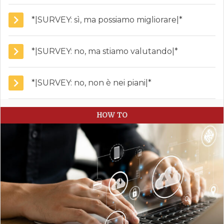
*|SURVEY: sì, ma possiamo migliorare|*
*|SURVEY: no, ma stiamo valutando|*
*|SURVEY: no, non è nei piani|*
HOW TO