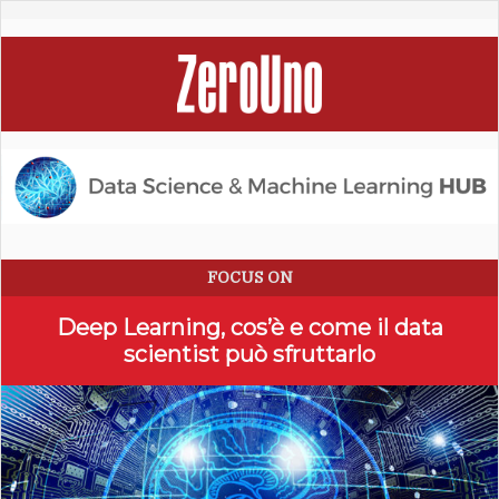
FOCUS ON
Deep Learning, cos’è e come il data
scientist può sfruttarlo