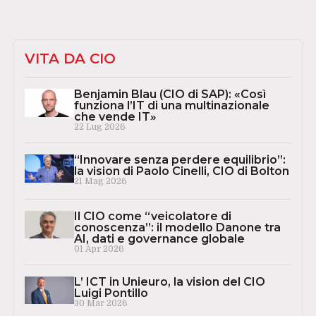
VITA DA CIO
Benjamin Blau (CIO di SAP): «Così
funziona l’IT di una multinazionale
che vende IT»
22 Lug 2026
“Innovare senza perdere equilibrio”:
la vision di Paolo Cinelli, CIO di Bolton
21 Mag 2026
Il CIO come “veicolatore di
conoscenza”: il modello Danone tra
AI, dati e governance globale
01 Apr 2026
L’ ICT in Unieuro, la vision del CIO
Luigi Pontillo
30 Mar 2026