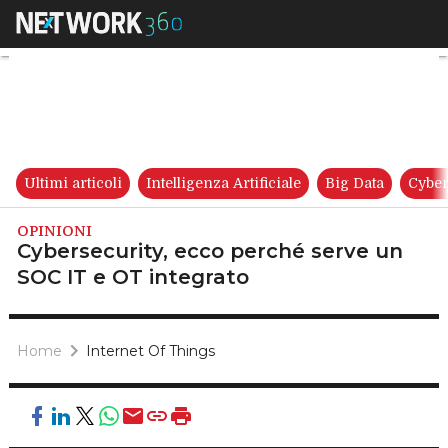
Cybersecurity, ecco perché se
Ultimi articoli
Intelligenza Artificiale
Big Data
Cyber
OPINIONI
Cybersecurity, ecco perché serve un
SOC IT e OT integrato
Home
Internet Of Things