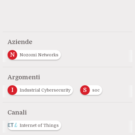
Aziende
N
Nozomi Networks
Argomenti
I
S
Industrial Cybersecurity
soc
Canali
Internet of Things