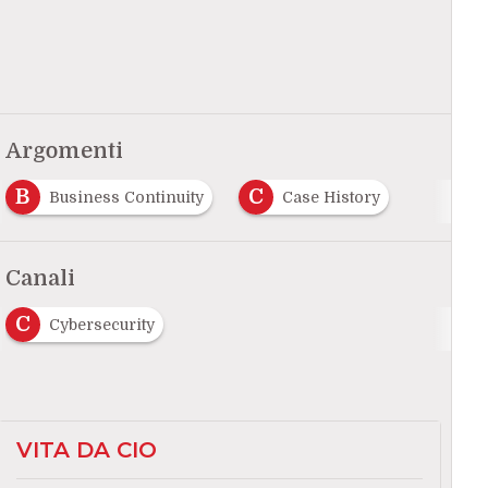
Argomenti
B
C
Business Continuity
Case History
Canali
C
Cybersecurity
VITA DA CIO