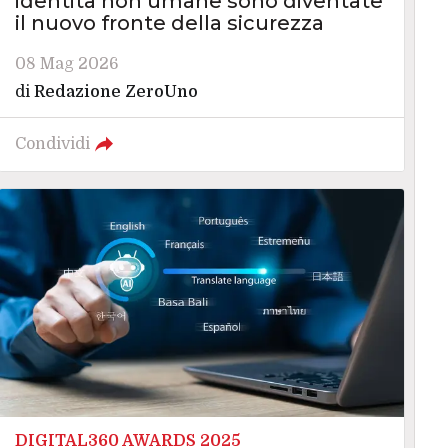
identità non umane sono diventate
il nuovo fronte della sicurezza
08 Mag 2026
di
Redazione ZeroUno
Condividi
DIGITAL360 AWARDS 2025