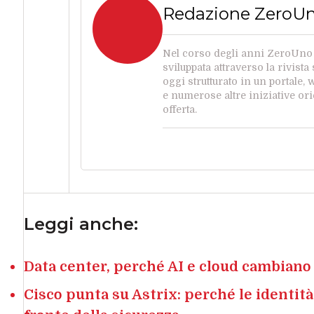
Redazione ZeroU
Nel corso degli anni ZeroUno h
sviluppata attraverso la rivist
oggi strutturato in un portale,
e numerose altre iniziative or
offerta.
Leggi anche:
Data center, perché AI e cloud cambiano
Cisco punta su Astrix: perché le identi