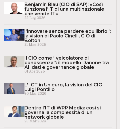
Benjamin Blau (CIO di SAP): «Così
funziona l’IT di una multinazionale
che vende IT»
22 Lug 2026
“Innovare senza perdere equilibrio”:
la vision di Paolo Cinelli, CIO di
Bolton
21 Mag 2026
Il CIO come “veicolatore di
conoscenza”: il modello Danone tra
AI, dati e governance globale
01 Apr 2026
L’ ICT in Unieuro, la vision del CIO
Luigi Pontillo
30 Mar 2026
Dentro l’IT di WPP Media: così si
governa la complessità di un
network globale
23 Mar 2026