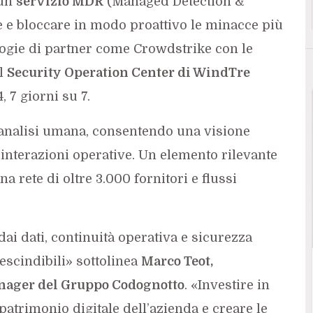
 un
servizio MDR
(Managed Detection &
e e bloccare in modo proattivo le minacce più
logie di partner come Crowdstrike con le
el
Security Operation Center di WindTre
, 7 giorni su 7.
analisi umana, consentendo una visione
 interazioni operative. Un elemento rilevante
 rete di oltre 3.000 fornitori e flussi
ai dati, continuità operativa e sicurezza
escindibili» sottolinea
Marco Teot,
nager del Gruppo Codognotto
. «Investire in
patrimonio digitale dell’azienda e creare le