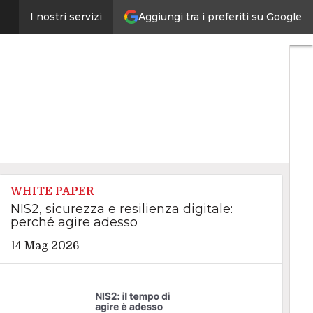
Aggiungi tra i preferiti su Google
ber con WindTre Business
I nostri servizi
Ultimi
articoli
Intelligenza
Artificiale
Big
Data
Cybersecurity
Data
Center
Internet4Things
VitaDaCIO
WHITE PAPER
Agile4Executive
NIS2, sicurezza e resilienza digitale:
perché agire adesso
14 Mag 2026