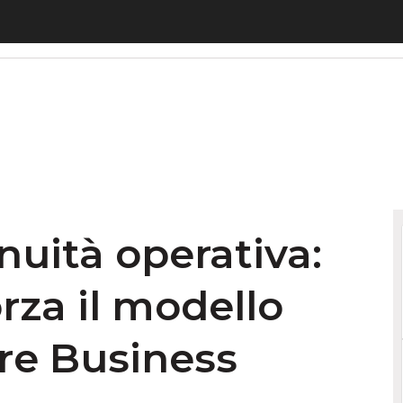
uità operativa: Codognotto rafforza il modello cy
nuità operativa:
rza il modello
re Business