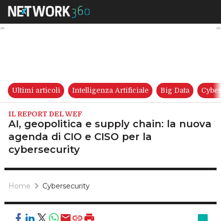
AI, geopolitica e supply chain
Ultimi articoli
Intelligenza Artificiale
Big Data
Cyber
IL REPORT DEL WEF
AI, geopolitica e supply chain: la nuova
agenda di CIO e CISO per la
cybersecurity
Home
Cybersecurity