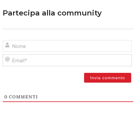
Partecipa alla community
N
Em
0
COMMENTI