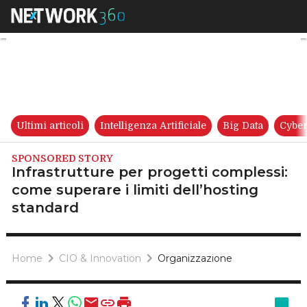
Infrastrutture per progetti co
Ultimi articoli
Intelligenza Artificiale
Big Data
Cyber
SPONSORED STORY
Infrastrutture per progetti complessi:
come superare i limiti dell’hosting
standard
Home
CIO & Innovation
Organizzazione