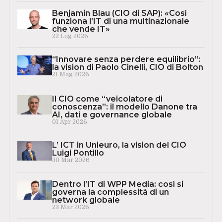
Benjamin Blau (CIO di SAP): «Così
funziona l’IT di una multinazionale
che vende IT»
22 Lug 2026
“Innovare senza perdere equilibrio”:
la vision di Paolo Cinelli, CIO di Bolton
21 Mag 2026
Il CIO come “veicolatore di
conoscenza”: il modello Danone tra
AI, dati e governance globale
01 Apr 2026
L’ ICT in Unieuro, la vision del CIO
Luigi Pontillo
30 Mar 2026
Dentro l’IT di WPP Media: così si
governa la complessità di un
network globale
23 Mar 2026