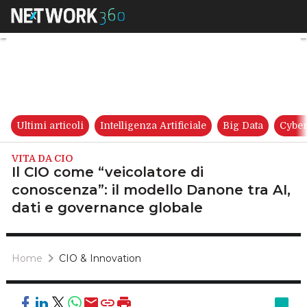
Il CIO come “veicolatore di c
Ultimi articoli
Intelligenza Artificiale
Big Data
Cyber
VITA DA CIO
Il CIO come “veicolatore di
conoscenza”: il modello Danone tra AI,
dati e governance globale
Home
CIO & Innovation