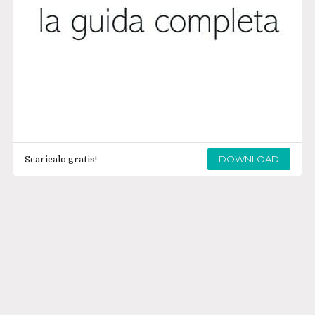
DOWNLOAD
Scaricalo gratis!