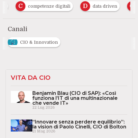
C
D
G
competenze digitali
data driven
Go
Canali
CIO & Innovation
VITA DA CIO
Benjamin Blau (CIO di SAP): «Così
funziona l’IT di una multinazionale
che vende IT»
22 Lug 2026
“Innovare senza perdere equilibrio”:
la vision di Paolo Cinelli, CIO di Bolton
21 Mag 2026