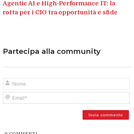
Agentic AI e High-Performance IT: la
rotta per i CIO tra opportunità e sfide
Partecipa alla community
N
Em
0
COMMENTI