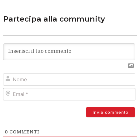
Partecipa alla community
N
Em
0
COMMENTI