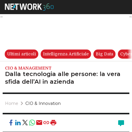
Dalla tecnologia alle persone: 
Ultimi articoli
Intelligenza Artificiale
Big Data
Cyber
CIO & MANAGEMENT
Dalla tecnologia alle persone: la vera
sfida dell’AI in azienda
Home
CIO & Innovation