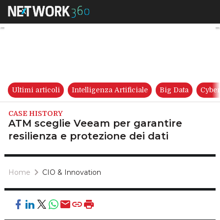
ATM sceglie Veeam per garanti
Ultimi articoli
Intelligenza Artificiale
Big Data
Cyber
CASE HISTORY
ATM sceglie Veeam per garantire
resilienza e protezione dei dati
Home
CIO & Innovation