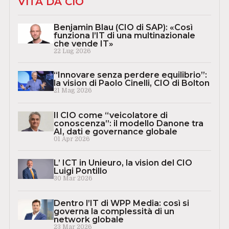
VITA DA CIO
Benjamin Blau (CIO di SAP): «Così
funziona l’IT di una multinazionale
che vende IT»
22 Lug 2026
“Innovare senza perdere equilibrio”:
la vision di Paolo Cinelli, CIO di Bolton
21 Mag 2026
Il CIO come “veicolatore di
conoscenza”: il modello Danone tra
AI, dati e governance globale
01 Apr 2026
L’ ICT in Unieuro, la vision del CIO
Luigi Pontillo
30 Mar 2026
Dentro l’IT di WPP Media: così si
governa la complessità di un
network globale
23 Mar 2026