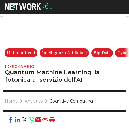
Quantum Machine Learning: la 
Ultimi articoli
Intelligenza Artificiale
Big Data
Cyber
LO SCENARIO
Quantum Machine Learning: la
fotonica al servizio dell’AI
Home
Analytics
Cognitive Computing