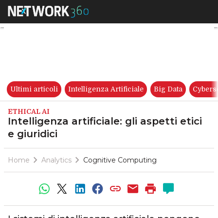
Intelligenza artificiale: gli aspe
Ultimi articoli
Intelligenza Artificiale
Big Data
Cybers
ETHICAL AI
Intelligenza artificiale: gli aspetti etici
e giuridici
Home
Analytics
Cognitive Computing