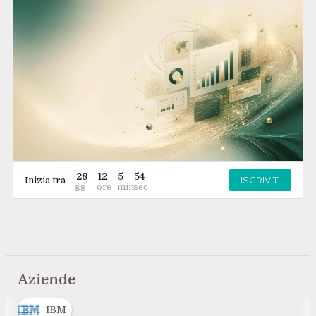
28
12
5
54
ISCRIVITI
Inizia tra
Aziende
IBM